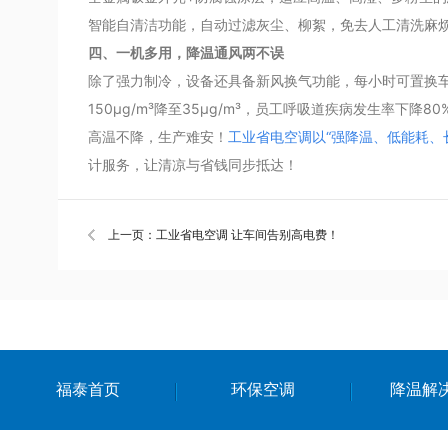
智能自清洁功能，自动过滤灰尘、柳絮，免去人工清洗麻烦
四、一机多用，降温通风两不误
除了强力制冷，设备还具备新风换气功能，每小时可置换车
150μg/m³降至35μg/m³，员工呼吸道疾病发生率下降80
高温不降，生产难安！
工业省电空调以“强降温、低能耗、
计服务，让清凉与省钱同步抵达！
上一页：工业省电空调 让车间告别高电费！
福泰首页
环保空调
降温解