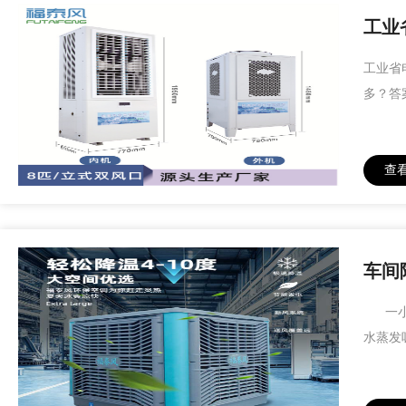
工业
工业省
多？答
查
车间
一小时
水蒸发