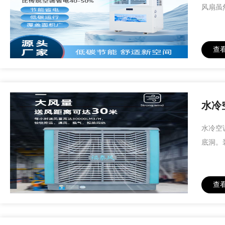
风扇虽
查
水冷
水冷空
底洞。
查