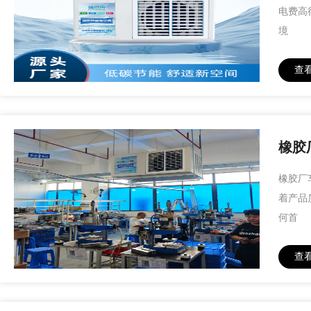
电费高
境
查
橡胶
橡胶厂
着产品
何首
查