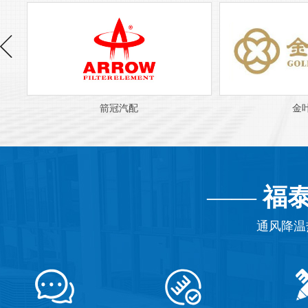
金叶珠宝
美
——
福
通风降温