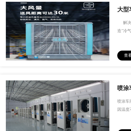
大型
解决大
造”冷
查
喷涂
喷涂车
因温度