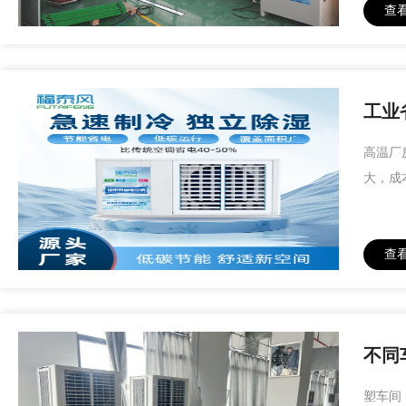
查
工业
高温厂
大，成
查
不同
塑车间