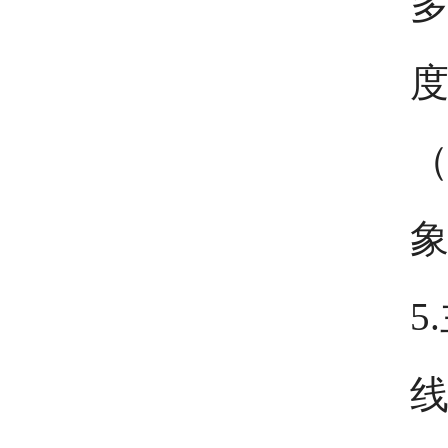
多
度
（
5
线