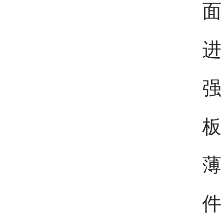
进
强
板